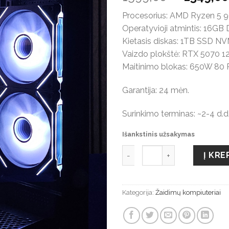
price
Procesorius: AMD Ryzen 5 
was:
Operatyvioji atmintis: 16G
1599,00
Kietasis diskas: 1TB SSD N
Vaizdo plokštė: RTX 5070 
Maitinimo blokas: 650W 80
Garantija: 24 mėn.
Surinkimo terminas: ~2-4 d.d
Išankstinis užsakymas
produkto kiekis: Ryzen 960
Į KRE
Kategorija:
Žaidimų kompiuteriai