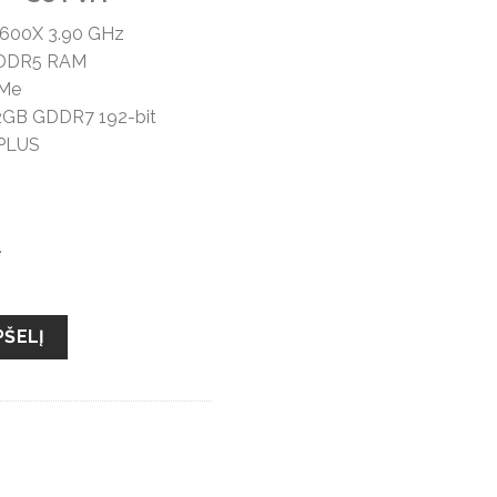
price
9600X 3.90 GHz
is:
B DDR5 RAM
 €.
1549,00 €.
VMe
12GB GDDR7 192-bit
 PLUS
.
0X/ 16GB DDR5/ 1TB NVMe/ RTX 5070 12GB
PŠELĮ