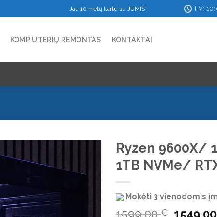
I-V: 10
Jau 10 metų kartu su JUMIS !
KOMPIUTERIŲ REMONTAS
KONTAKTAI
Ryzen 9600X/ 
1TB NVMe/ RTX
Mokėti 3 vienodomis 
Add to
wishlist
Original
1599,00
1549,0
€