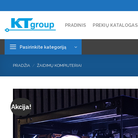
Skip
to
content
PRADINIS
PREKIŲ KATALOGAS
Pasirinkite kategoriją
PRADŽIA
/
ŽAIDIMŲ KOMPIUTERIAI
Akcija!