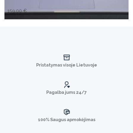
Original
Current
159,00
€
129,00
€
SU PVM
price
price
was:
is:
159,00 €.
129,00 €.
Pristatymas visoje Lietuvoje
Pagalba jums 24/7
100% Saugus apmokėjimas