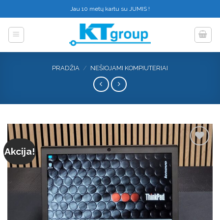
Skip
Jau 10 metų kartu su JUMIS !
to
content
PRADŽIA
/
NEŠIOJAMI KOMPIUTERIAI
Akcija!
Add to
wishlist