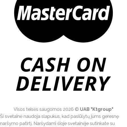
Visos teisės saugomos 2026 ©
UAB "Ktgroup"
Ši svetainė naudoja slapukus, kad pasiūlytų jums geresnę
naršymo patirtį. Naršydami šioje svetainėje sutinkate su