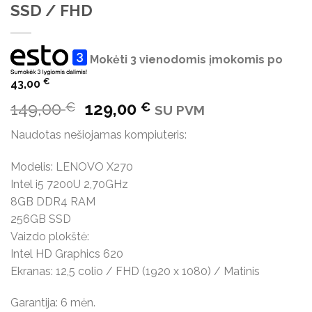
SSD / FHD
Mokėti 3 vienodomis įmokomis po
€
43,00
Original
Current
149,00
129,00
€
€
SU PVM
price
price
Naudotas nešiojamas kompiuteris:
was:
is:
149,00 €.
129,00 €.
Modelis: LENOVO X270
Intel i5 7200U 2,70GHz
8GB DDR4 RAM
256GB SSD
Vaizdo plokštė:
Intel HD Graphics 620
Ekranas: 12,5 colio / FHD (1920 x 1080) / Matinis
Garantija: 6 mėn.