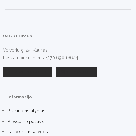
UAB KT Group
Veiverių g. 25, Kaunas
Paskambinkit mums +370 690 16644
PASKAMBINKITE
PARAŠYKITE
Informacija
Prekių pristatymas
Privatumo politika
Taisyklės ir sąlygos